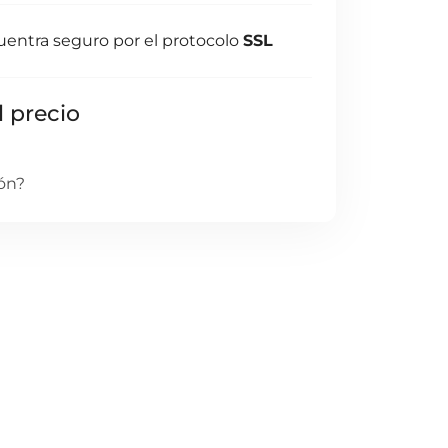
uentra seguro por el protocolo
SSL
l precio
ón?