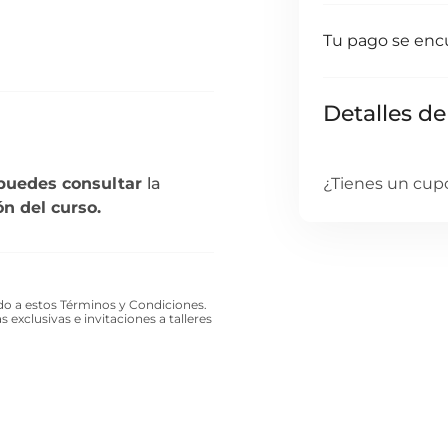
Tu pago se enc
Detalles de
puedes consultar
la
¿Tienes un cup
ón del curso.
do a estos Términos y Condiciones.
 exclusivas e invitaciones a talleres