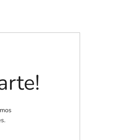
arte!
imos
s.