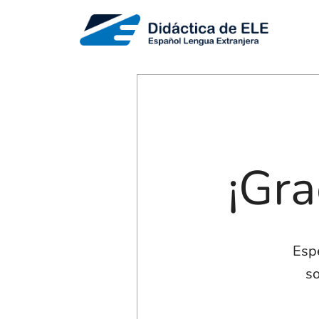
¡Gra
Esp
s